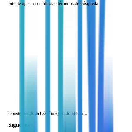
Intente ajustar sus filtros o términos de búsqueda
Construyendo la base, integrando el futuro.
Síguenos