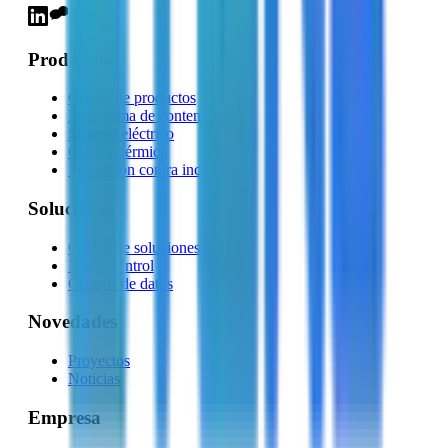
Productos
Centro de productos
Plataforma de contenedores
Sistema eléctrico
Gestión térmica
Protección contra incendios
Soluciones
Centro de soluciones
Red y control
Centros de datos
Novedades
Proyectos
Noticias
Empresa