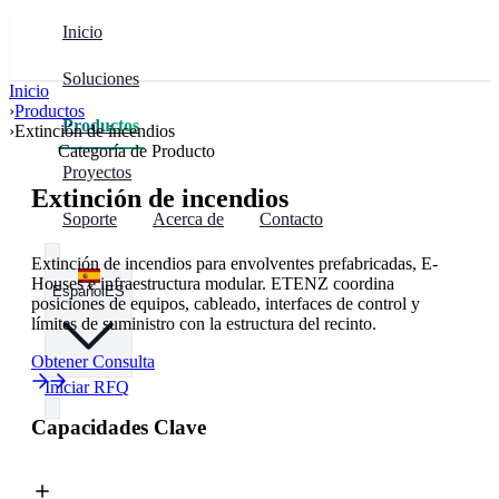
Inicio
Soluciones
Inicio
›
Productos
Soluciones
Productos
Industrias
Productos
›
Extinción de incendios
Categoría de Producto
Proyectos
Infraestructura prefabricada
Envolventes Modulares
Centros de datos y cómputo
Extinción de incendios
Soporte
Acerca de
Contacto
Distribución eléctrica y control
Integración Eléctrica
Renovables y almacenamiento
Extinción de incendios para envolventes prefabricadas, E-
Houses e infraestructura modular. ETENZ coordina
Español
ES
posiciones de equipos, cableado, interfaces de control y
límites de suministro con la estructura del recinto.
Centros de datos y cómputo
Gestión Térmica
Minería e industria
Obtener Consulta
Iniciar RFQ
Almacenamiento de energía y renovables
Incendios y Seguridad
Capacidades Clave
Regiones
China y Asia Oriental