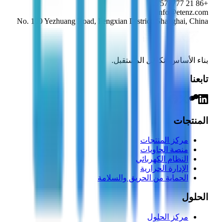
+86 21 57577777
info@etenz.com
No. 100 Yezhuang Road, Fengxian District, Shanghai, China
بناء الأساس، تكامل المستقبل.
تابعنا
المنتجات
مركز المنتجات
منصة الحاويات
النظام الكهربائي
الإدارة الحرارية
الحماية من الحريق والسلامة
الحلول
مركز الحلول