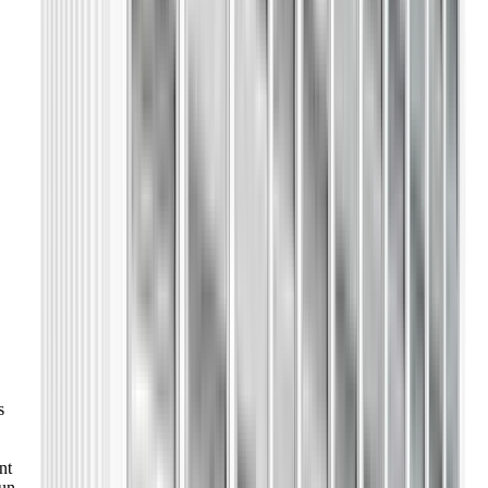
s
nt
'un