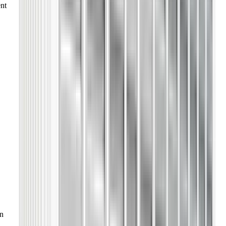
nt
on