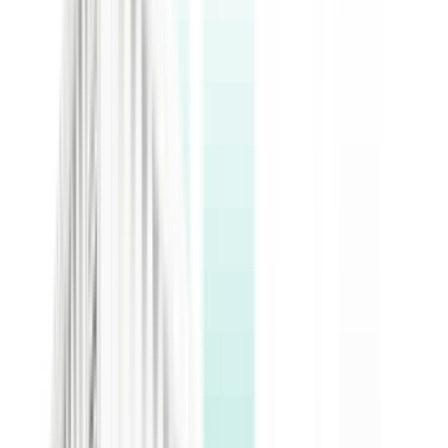
Refroidissement par air et gestion des flux
Le conteneur s'appuie sur le refroidissement par air comme mode
principal d'évacuation de la chaleur. Il intègre des groupes de
ventilateurs axiaux à fort débit ainsi que des gaines d'aspiration et
d'extraction, qui organisent les flux d'air selon la charge thermique
des mineurs haute densité, maîtrisent l'écart de température
entrée/sortie et maintiennent les équipements dans une plage de
fonctionnement optimale.
Groupes de ventilateurs de refroidissement par air et gestion des flux
Filtration d'air multi-étages
Côté aspiration, un mur de filtres remplaçable couvre toute la surface
et s'adapte aux exploitations très poussiéreuses : il bloque l'entrée
des poussières dans le conteneur, réduit l'encrassement des