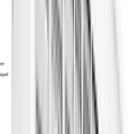
ure
dapté