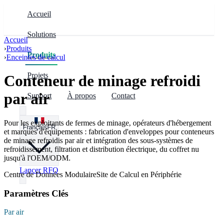
Accueil
Solutions
Accueil
›
Produits
Solutions
Produits
Secteurs
Produits
›
Enceintes de calcul
Projets
Conteneur de minage refroidi
Infrastructure préfabriquée
Enveloppes Modulaires
Centres de données et calcul
par air
Support
À propos
Contact
Distribution électrique et contrôle
Intégration Électrique
Renouvelables et stockage
Pour les exploitants de fermes de minage, opérateurs d'hébergement
Français
FR
et marques d'équipements : fabrication d'enveloppes pour conteneurs
de minage refroidis par air et intégration des sous-systèmes de
Centres de données et calcul
Gestion Thermique
Mines et industrie
refroidissement, filtration et distribution électrique, du coffret nu
jusqu'à l'OEM/ODM.
Lancer RFQ
Stockage d'énergie et renouvelables
Incendie et Sûreté
Centre de Données Modulaire
Site de Calcul en Périphérie
Régions
Paramètres Clés
Chine et Asie de l’Est
Par air