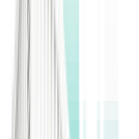
équipements et limite le taux de panne. Les filtres modulaires se
remplacent facilement sur site lors de la maintenance.
Racks haute densité et gestion des câbles
Les racks à étagères logent un grand nombre de mineurs dans un
volume limité. Les câbles d'alimentation et réseau sont organisés par
niveaux, ce qui facilite l'installation, l'inspection et le remplacement
des équipements.
Distribution électrique
À l'intérieur du conteneur, la distribution s'organise autour d'un jeu
de barres et de disjoncteurs par circuit, répartissant la puissance entre
les départs selon la consommation des mineurs. Le coffret de
distribution est conçu et fabriqué par ETENZ, avec des interfaces de
comptage et de protection prévues d'origine.