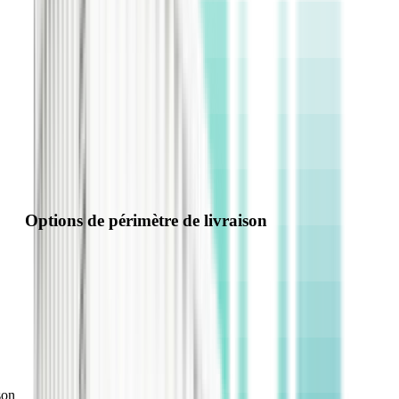
Supervision intelligente et exploitation
L'armoire de supervision regroupe la surveillance et les alarmes en
temps réel des paramètres de température, de débit d'air et
d'électricité. Dotée d'un écran tactile pour la commande locale, elle
prend en charge la gestion à distance et une exploitation sans
personnel.
Options de périmètre de livraison
son