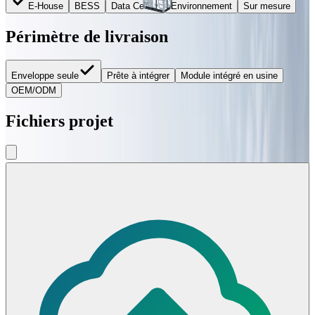
E-House
BESS
Data Center
Environnement
Sur mesure
Europe
Périmètre de livraison
Amérique du Nord
Enveloppe seule
Prête à intégrer
Module intégré en usine
OEM/ODM
Fichiers projet