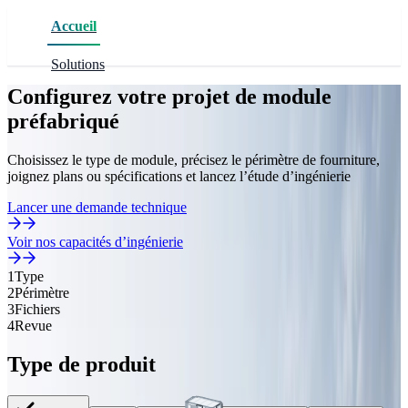
Accueil
Solutions
Configurez votre projet de module
Solutions
Produits
Secteurs
Produits
préfabriqué
Projets
Infrastructure préfabriquée
Enveloppes Modulaires
Centres de données et calcul
Choisissez le type de module, précisez le périmètre de fourniture,
joignez plans ou spécifications et lancez l’étude d’ingénierie
Support
À propos
Contact
Lancer une demande technique
Distribution électrique et contrôle
Intégration Électrique
Renouvelables et stockage
Français
FR
Voir nos capacités d’ingénierie
Centres de données et calcul
Gestion Thermique
Mines et industrie
1
Type
2
Périmètre
3
Fichiers
Lancer RFQ
Stockage d'énergie et renouvelables
Incendie et Sûreté
4
Revue
Régions
Type de produit
Chine et Asie de l’Est