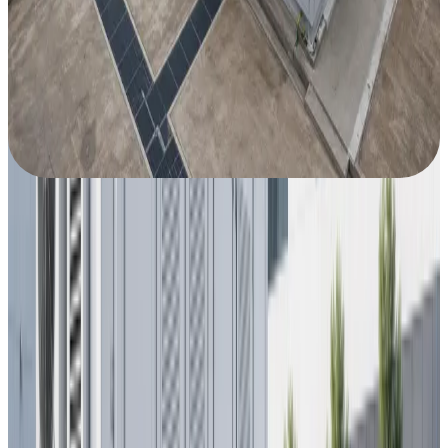
0m²
+
Installation de Fabrication
0
+
Projets Livrés
0
+