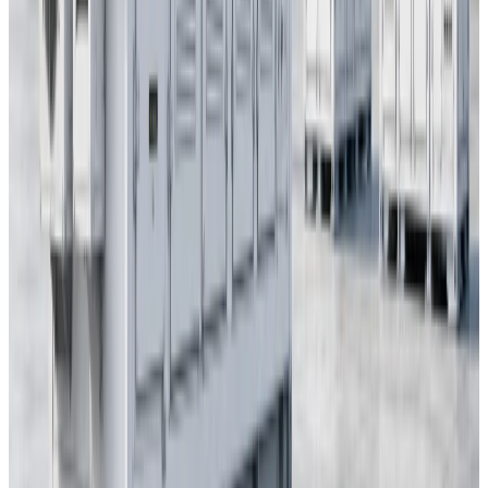
1
2026
-
08
Produits et technologies
Transport d’un E-House hors gabarit : définir les
tronçons avant le gel des études
Une enceinte préfabriquée sur mesure hors gabarit exige une
stratégie de transport avant le gel des études. ETENZ coordonne
itinéraire, tronçons, interfaces, manutention et remontage sur site.