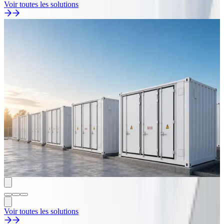
Voir toutes les solutions
Stockage d'énergie et renouvelables
Solution de préfabrication pour systèmes de
stockage d'énergie
Pour le stockage par batteries et l'intégration des énergies
renouvelables, ETENZ propose une solution de préfabrication
complète : enveloppe de stockage et interfaces de distribution
électrique, gestion thermique, protection incendie et sûreté,
supervision. Grappes de batteries, PCS et équipements de sécurité
sont pré-installés et pré-testés en usine, ce qui réduit la durée de
construction sur site, maîtrise le risque d'intégration et permet
l'extension par phases, la réplication multi-sites et la livraison en
marque OEM/ODM.
En savoir plus
Voir toutes les solutions