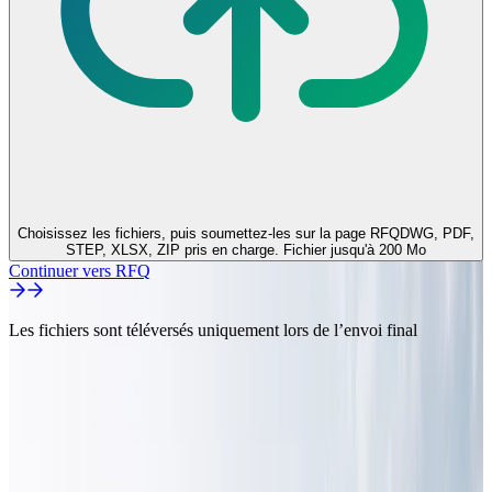
Choisissez les fichiers, puis soumettez-les sur la page RFQ
DWG, PDF,
STEP, XLSX, ZIP pris en charge. Fichier jusqu'à 200 Mo
Continuer vers RFQ
Les fichiers sont téléversés uniquement lors de l’envoi final
Dernières actualités
[2026-08-07] Produit · Système de traitement d'eau par osmose
inverse en conteneur
•
[2026-08-07] Produit · E-House Ultra-Long pour Variateurs de
Fréquence
•
[2026-08-07] Produit · E-House STATCOM
•
[2026-08-07] Produit · E-House d'Équipements Secondaires 110