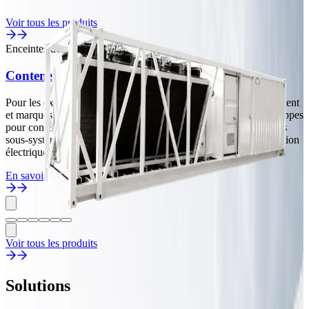
Voir tous les produits
Enceintes de calcul
Conteneur de Minage Refroidi par Liquide
Pour les exploitants de fermes de minage, opérateurs d'hébergement
et marques d'équipements en haute densité : fabrication d'enveloppes
pour conteneurs de minage refroidis par liquide et intégration des
sous-systèmes de circuit de refroidissement liquide et de distribution
électrique, du coffret nu jusqu'à l'OEM/ODM.
En savoir plus
Voir tous les produits
Solutions