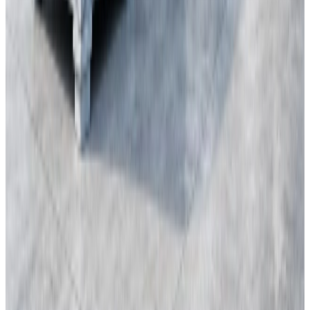
2026
-
07
Produits et technologies
E-House en haute altitude : les données à verrouiller
dès l’appel d’offres
Une enceinte préfabriquée sur mesure pour haute altitude exige plus
qu’une cote. ETENZ coordonne environnement, équipements,
thermique, structure, logistique et interfaces avant fabrication.
25
2026
-
07
Produits et technologies
Trois modèles de livraison E-House, de l’enveloppe à
l’intégration
De l’enceinte préfabriquée sur mesure à l’E-House prête pour les
interfaces ou intégrée en usine, ETENZ adapte le périmètre aux
équipements, aux ressources chantier et au calendrier du client.
25
2026
-
07
Projets à la une