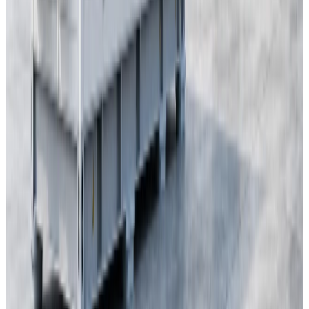
28
2026
-
07
Produits et technologies
Checklist FAT d’un E-House : résoudre en usine
avant expédition
La FAT d’une enceinte préfabriquée sur mesure doit dépasser la
simple visite. ETENZ aligne plans maîtrisés, enveloppe, interfaces,
auxiliaires et clôture des réserves avant expédition.
27
2026
-
07
Perspectives du secteur
Anticorrosion des enceintes préfabriquées : passer
d’une classe à un plan vérifiable
Une enceinte préfabriquée sur mesure exige plus qu’une classe de
corrosivité. ETENZ transforme exposition, supports, système de
peinture, contrôle et retouches en un périmètre chiffrable, fabricable
et vérifiable.
25