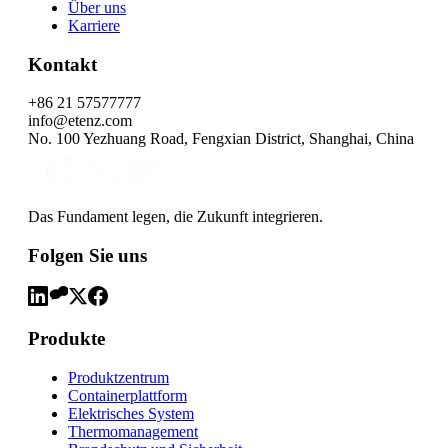
Über uns
Karriere
Kontakt
+86 21 57577777
info@etenz.com
No. 100 Yezhuang Road, Fengxian District, Shanghai, China
Das Fundament legen, die Zukunft integrieren.
Folgen Sie uns
Produkte
Produktzentrum
Containerplattform
Elektrisches System
Thermomanagement