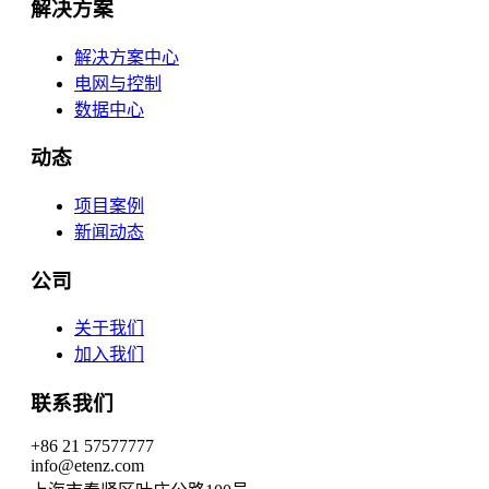
解决方案
解决方案中心
电网与控制
数据中心
动态
项目案例
新闻动态
公司
关于我们
加入我们
联系我们
+86 21 57577777
info@etenz.com